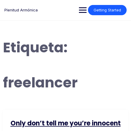
Saltar
al
Plenitud Armónica
Getting Started
contenido
Etiqueta:
freelancer
Only don’t tell me you’re innocent