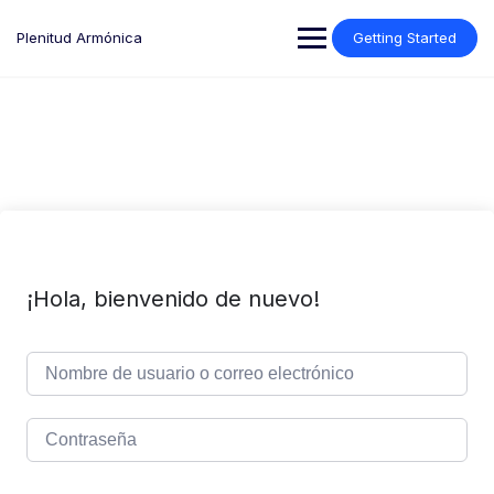
Saltar
al
Plenitud Armónica
Getting Started
contenido
¡Hola, bienvenido de nuevo!