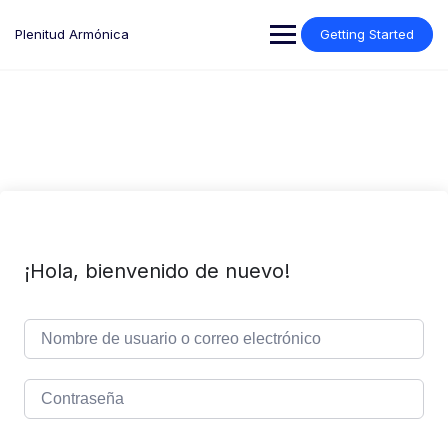
Saltar
al
Plenitud Armónica
Getting Started
contenido
¡Hola, bienvenido de nuevo!