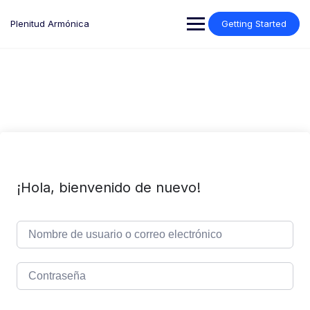
Saltar
al
Plenitud Armónica
Getting Started
contenido
¡Hola, bienvenido de nuevo!