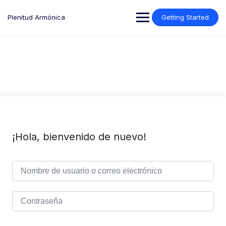
Saltar
al
Plenitud Armónica
Getting Started
contenido
¡Hola, bienvenido de nuevo!