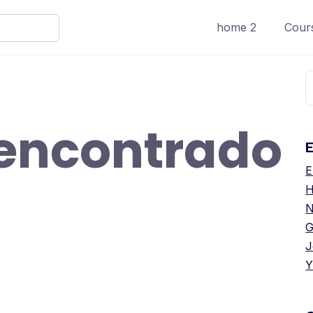
home 2
Cours
B
 encontrado
E
E
H
N
G
J
Y