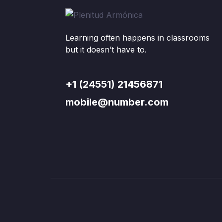
Learning often happens in classrooms
but it doesn’t have to.
+1 (24551) 21456871
mobile@number.com