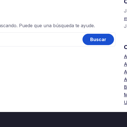
C
J
m
uscando. Puede que una búsqueda te ayude.
J
A
A
A
A
B
M
U