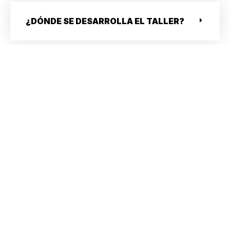
¿DÓNDE SE DESARROLLA EL TALLER?
¿ES ORGANIZADO POR UN GRUPO
RELIGIOSO?
¿CÓMO ME INSCRIBO?
NUNCA HE MEDITADO, PUEDO ASISTIR?