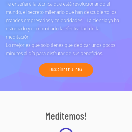
Te enseñaré la técnica que está revolucionando el
mundo, el secreto milenario que han descubierto los
grandes empresarios y celebridades… La ciencia ya ha
estudiado y comprobado la efectividad de la
meditación.
Lo mejor es que solo tienes que dedicar unos pocos
minutos al día para disfrutar de sus beneficios.
INSCRÍBETE AHORA
Meditemos!