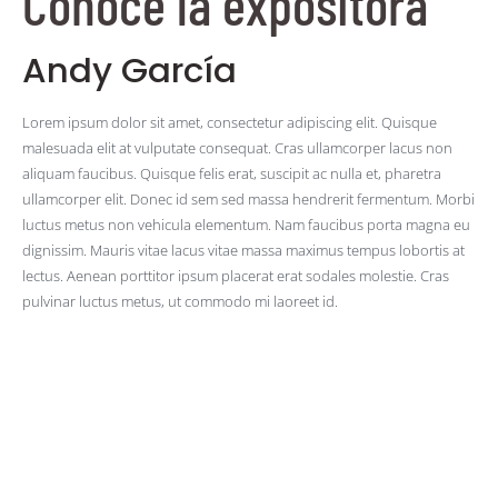
Conoce la expositora
Andy García
Lorem ipsum dolor sit amet, consectetur adipiscing elit. Quisque
malesuada elit at vulputate consequat. Cras ullamcorper lacus non
aliquam faucibus. Quisque felis erat, suscipit ac nulla et, pharetra
ullamcorper elit. Donec id sem sed massa hendrerit fermentum. Morbi
luctus metus non vehicula elementum. Nam faucibus porta magna eu
dignissim. Mauris vitae lacus vitae massa maximus tempus lobortis at
lectus. Aenean porttitor ipsum placerat erat sodales molestie. Cras
pulvinar luctus metus, ut commodo mi laoreet id.